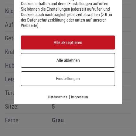
Cookies erhalten und deren Einstellungen aufrufen.
Sie können die Einstellungen jederzeit aufrufen und
Kilometerstand:
16km
Cookies auch nachträglich jederzeit abwählen (z.B. in
der Datenschutzerklärung oder unten auf unserer
Aufbau:
Geländewagen
Webseite).
Getriebe:
Automatik
Alle akzeptieren
Kraftstoff:
Hybrid (Benzin/Elektro)
Alle ablehnen
2
Hubraum:
1496cm
Leistung:
105 kW (140 PS)
Einstellungen
Türen:
5
|
Datenschutz
Impressum
Sitze:
5
Farbe:
Grau