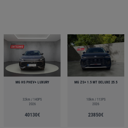
MG HS PHEV+ LUXURY
MG ZS+ 1.5 MT DELUXE 25.5
32km / 140PS
10km / 113PS
2026
2026
40130€
23850€