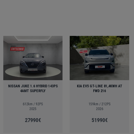
KIA EV5 GT-LINE 81,4KWH AT
NISSAN JUKE 1.6 HYBRID 143PS
FWD 216
4AMT SUPERFLY
159km / 212PS
612km / 92PS
2026
2025
51990€
27990€