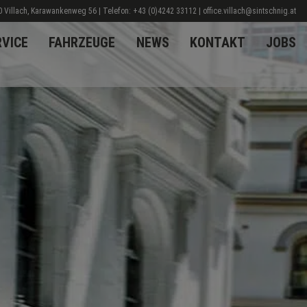
 Villach, Karawankenweg 56 | Telefon:
+43 (0)4242 33112
|
office.villach@sintschnig.at
RVICE
FAHRZEUGE
NEWS
KONTAKT
JOBS