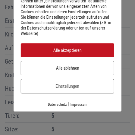
können unter „Einstellungen verwalten“ detaillierte
Fahrzeugtyp:
Gebrauchtwagen
Informationen der von uns eingesetzten Arten von
Cookies erhalten und deren Einstellungen aufrufen.
Sie können die Einstellungen jederzeit aufrufen und
Erstzulassung:
10/05/2024
Cookies auch nachträglich jederzeit abwählen (z.B. in
der Datenschutzerklärung oder unten auf unserer
Kilometerstand:
77691km
Webseite).
Aufbau:
Geländewagen
Alle akzeptieren
Getriebe:
Automatik
Alle ablehnen
Kraftstoff:
Hybrid (Benzin/Elektro)
Einstellungen
2
Hubraum:
1199cm
Leistung:
96 kW (128 PS)
|
Datenschutz
Impressum
Türen:
5
Sitze:
5